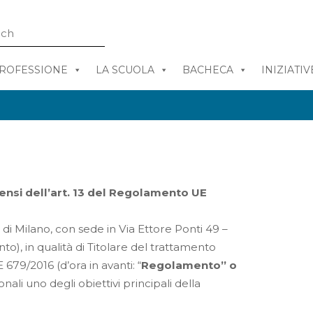
PROFESSIONE
LA SCUOLA
BACHECA
INIZIATIV
sensi dell’art. 13 del Regolamento UE
di Milano, con sede in Via Ettore Ponti 49 –
to), in qualità di Titolare del trattamento
679/2016 (d’ora in avanti: “
Regolamento” o
onali uno degli obiettivi principali della