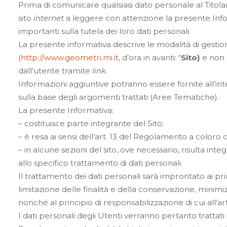
Prima di comunicare qualsiasi dato personale al Titolare
sito
internet
a leggere con attenzione la presente Inf
importanti sulla tutela dei loro dati personali.
La presente informativa descrive le modalità di gestio
(
http://www.geometri.mi.it
, d’ora in avanti: “
Sito)
e non a
dall’utente tramite
link
.
Informazioni aggiuntive potranno essere fornite all’inter
sulla base degli argomenti trattati (Aree Tematiche).
La presente Informativa:
– costituisce parte integrante del Sito;
– è resa ai sensi dell’art. 13 del Regolamento a coloro 
– in alcune sezioni del sito, ove necessario, risulta inte
allo specifico trattamento di dati personali.
Il trattamento dei dati personali sarà improntato ai prin
limitazione delle finalità e della conservazione, minimi
nonché al principio di responsabilizzazione di cui all’a
I dati personali degli Utenti verranno pertanto trattati 