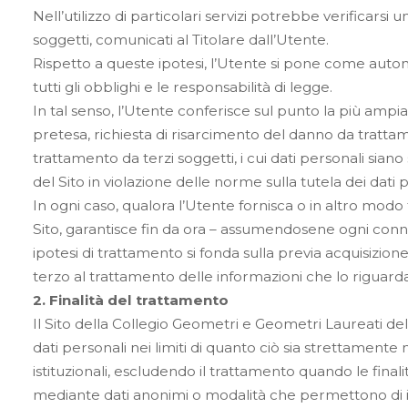
Nell’utilizzo di particolari servizi potrebbe verificarsi 
soggetti, comunicati al Titolare dall’Utente.
Rispetto a queste ipotesi, l’Utente si pone come aut
tutti gli obblighi e le responsabilità di legge.
In tal senso, l’Utente conferisce sul punto la più amp
pretesa, richiesta di risarcimento del danno da tratta
trattamento da terzi soggetti, i cui dati personali siano st
del Sito in violazione delle norme sulla tutela dei dati p
In ogni caso, qualora l’Utente fornisca o in altro modo tra
Sito, garantisce fin da ora – assumendosene ogni conne
ipotesi di trattamento si fonda sulla previa acquisizio
terzo al trattamento delle informazioni che lo riguard
2. Finalità del trattamento
Il Sito della Collegio Geometri e Geometri Laureati del
dati personali nei limiti di quanto ciò sia strettamente
istituzionali, escludendo il trattamento quando le fina
mediante dati anonimi o modalità che permettono di ide