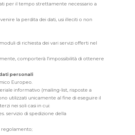
zati per il tempo strettamente necessario a
ire la perdita dei dati, usi illeciti o non
moduli di richiesta dei vari servizi offerti nel
amente, comporterà l’impossibilità di ottenere
dati personali
omico Europeo.
riale informativo (mailing-list, risposte a
ono utilizzati unicamente al fine di eseguire il
zi nei soli casi in cui:
. servizio di spedizione della
i regolamento;