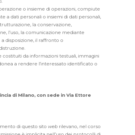
i.
 operazione o insieme di operazioni, compiute
te a dati personali o insiemi di dati personali,
strutturazione, la conservazione,
ione, l’uso, la comunicazione mediante
a disposizione, il raffronto o
 distruzione.
costituiti da informazioni testuali, immagini
donea a rendere l’interessato identificato o
cia di Milano, con sede in Via Ettore
onamento di questo sito
web
rilevano, nel corso
missione è implicita nell’uso dei protocolli di