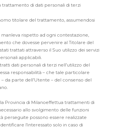
un trattamento di dati personali di terzi
onomo titolare del trattamento, assumendosi
ia manleva rispetto ad ogni contestazione,
mento che dovesse pervenire al Titolare del
ati trattati attraverso il Suo utilizzo dei servizi
ersonali applicabili.
tti dati personali di terzi nell’utilizzo del
ssa responsabilità – che tale particolare
ne – da parte dell’Utente – del consenso del
ano.
la Provincia di Milanoeffettua trattamenti di
 necessario allo svolgimento delle funzioni
lità perseguite possono essere realizzate
ntificare l’interessato solo in caso di