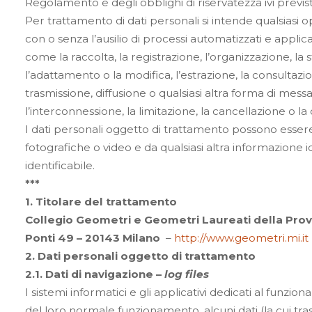
Regolamento e degli obblighi di riservatezza ivi previst
Per trattamento di dati personali si intende qualsiasi
con o senza l’ausilio di processi automatizzati e applica
come la raccolta, la registrazione, l’organizzazione, la 
l’adattamento o la modifica, l’estrazione, la consultaz
trasmissione, diffusione o qualsiasi altra forma di messa 
l’interconnessione, la limitazione, la cancellazione o la
I dati personali oggetto di trattamento possono essere 
fotografiche o video e da qualsiasi altra informazione i
identificabile.
***
1. Titolare del trattamento
Collegio Geometri e Geometri Laureati della Provin
Ponti 49 – 20143 Milano
–
http://www.geometri.mi.it
2. Dati personali oggetto di trattamento
2.1. Dati di navigazione –
log files
I sistemi informatici e gli applicativi dedicati al funzi
del loro normale funzionamento, alcuni dati (la cui tras