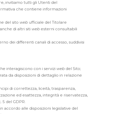
, invitiamo tutti gli Utenti del
ormativa che contiene informazioni
ne del sito
web
ufficiale del Titolare
nche di altri siti
web
esterni consultabili
no dei differenti canali di accesso, suddivisi
che interagiscono con i servizi
web
del Sito;
grata da disposizioni di dettaglio in relazione
cipi di correttezza, liceità, trasparenza,
zzazione ed esattezza, integrità e riservatezza,
rt. 5 del GDPR.
in accordo alle disposizioni legislative del