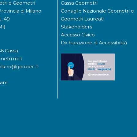
etri e Geometri
Cassa Geometri
Provincia di Milano
Consiglio Nazionale Geometri e
i, 49
Geometri Laureati
MI)
Stakeholders
Accesso Civico
Dichiarazione di Accessibilità
56 Cassa
etri.mi.it
milano@geopec.it
ram