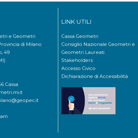
LINK UTILI
etri e Geometri
Cassa Geometri
Provincia di Milano
Consiglio Nazionale Geometri e
i, 49
Geometri Laureati
MI)
Stakeholders
Accesso Civico
Dichiarazione di Accessibilità
56 Cassa
etri.mi.it
milano@geopec.it
ram