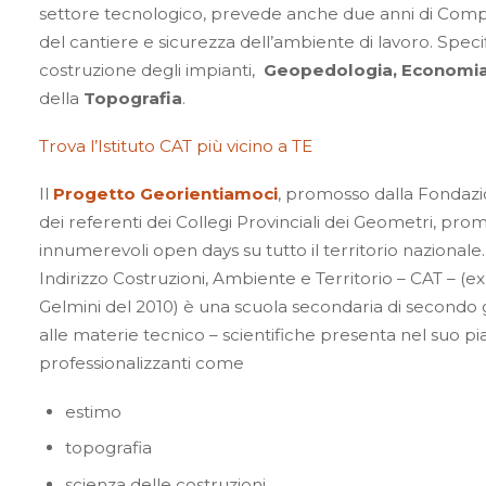
settore tecnologico, prevede anche due anni di Compl
del cantiere e sicurezza dell’ambiente di lavoro. Specif
costruzione degli impianti,
Geopedologia, Economia
della
Topografia
.
Trova l’Istituto CAT più vicino a TE
Il
Progetto Georientiamoci
, promosso dalla Fondazio
dei referenti dei Collegi Provinciali dei Geometri, prom
innumerevoli open days su tutto il territorio nazionale. 
Indirizzo Costruzioni, Ambiente e Territorio – CAT – (e
Gelmini del 2010) è una scuola secondaria di secondo g
alle materie tecnico – scientifiche presenta nel suo pi
professionalizzanti come
estimo
topografia
scienza delle costruzioni