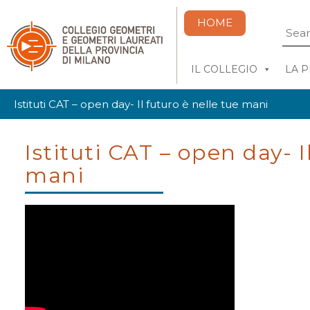
HOME
IL COLLEGIO
LA 
Istituti CAT – open day- Il futuro è nelle tue mani
Istituti CAT – open day- I
mani