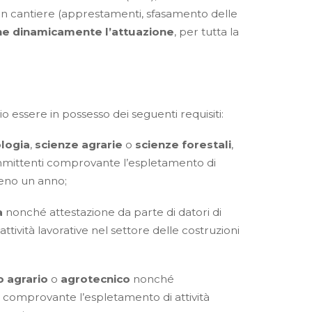
in cantiere (apprestamenti, sfasamento delle
rne dinamicamente l’attuazione
, per tutta la
io essere in possesso dei seguenti requisiti:
logia
,
scienze agrarie
o
scienze forestali
,
ommittenti comprovante l’espletamento di
lmeno un anno;
a
nonché attestazione da parte di datori di
ività lavorative nel settore delle costruzioni
o agrario
o
agrotecnico
nonché
i comprovante l’espletamento di attività