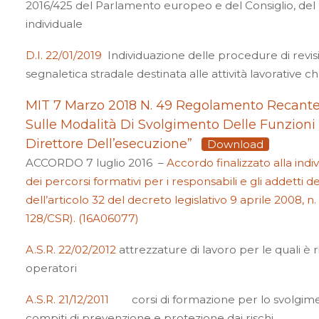
2016/425 del Parlamento europeo e del Consiglio, del 9
individuale
D.I. 22/01/2019
Individuazione delle procedure di revis
segnaletica stradale destinata alle attività lavorative c
MIT 7 Marzo 2018 N. 49 Regolamento Recante
Sulle Modalità Di Svolgimento Delle Funzioni 
Direttore Dell’esecuzione”
Download
ACCORDO 7 luglio 2016 –
Accordo finalizzato alla ind
dei percorsi formativi per i responsabili e gli addetti d
dell’articolo 32 del decreto legislativo 9 aprile 2008, n.
128/CSR). (16A06077)
A.S.R. 22/02/2012
attrezzature di lavoro per le quali è r
operatori
A.S.R. 21/12/2011
corsi di formazione per lo svolgiment
compiti di prevenzione e protezione dai rischi