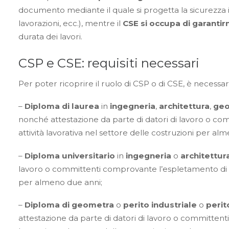
documento mediante il quale si progetta la sicurezza 
lavorazioni, ecc.), mentre il
CSE si occupa di garanti
durata dei lavori.
CSP e CSE: requisiti necessari
Per poter ricoprire il ruolo di CSP o di CSE, è necessar
–
Diploma di laurea
in
ingegneria
,
architettura
,
geo
nonché attestazione da parte di datori di lavoro o c
attività lavorativa nel settore delle costruzioni per a
–
Diploma universitario
in
ingegneria
o
architettur
lavoro o committenti comprovante l’espletamento di att
per almeno due anni;
–
Diploma di geometra
o
perito industriale
o
perit
attestazione da parte di datori di lavoro o committent