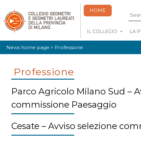
HOME
IL COLLEGIO
LA 
News home page
>
Professione
Professione
Parco Agricolo Milano Sud – A
commissione Paesaggio
Cesate – Avviso selezione co