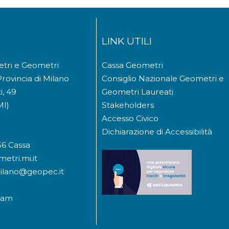
LINK UTILI
etri e Geometri
Cassa Geometri
Provincia di Milano
Consiglio Nazionale Geometri e
i, 49
Geometri Laureati
MI)
Stakeholders
Accesso Civico
Dichiarazione di Accessibilità
56 Cassa
etri.mi.it
milano@geopec.it
ram